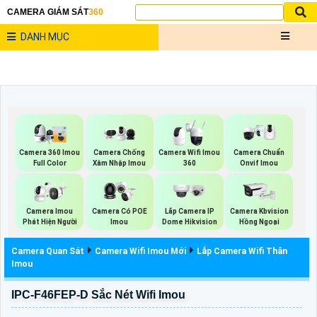
CAMERA GIÁM SÁT
360
DANH MỤC
Camera 360 Imou
Camera Chống
Camera Wifi Imou
Camera Chuẩn
Full Color
Xâm Nhập Imou
360
Onvif Imou
Camera Imou
Camera Có POE
Lắp Camera IP
Camera Kbvision
Phát Hiện Người
Imou
Dome Hikvision
Hồng Ngoại
Camera Quan Sát
Camera Wifi Imou Mới
Lắp Camera Wifi Thân
Imou
IPC-F46FEP-D Sắc Nét Wifi Imou