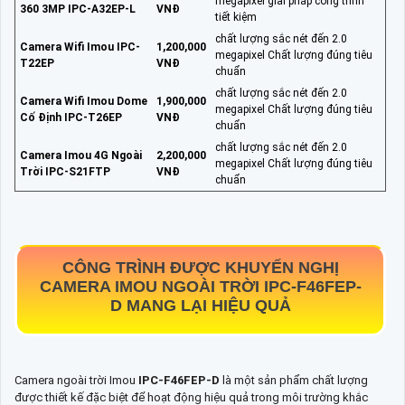
megapixel giải pháp công trình
360 3MP IPC-A32EP-L
VNĐ
tiết kiệm
chất lượng sắc nét đến 2.0
Camera Wifi Imou IPC-
1,200,000
megapixel Chất lượng đúng tiêu
T22EP
VNĐ
chuẩn
chất lượng sắc nét đến 2.0
Camera Wifi Imou Dome
1,900,000
megapixel Chất lượng đúng tiêu
Cố Định IPC-T26EP
VNĐ
chuẩn
chất lượng sắc nét đến 2.0
Camera Imou 4G Ngoài
2,200,000
megapixel Chất lượng đúng tiêu
Trời IPC-S21FTP
VNĐ
chuẩn
CÔNG TRÌNH ĐƯỢC KHUYẾN NGHỊ
CAMERA IMOU NGOÀI TRỜI
IPC-F46FEP-
D
MANG LẠI HIỆU QUẢ
Camera ngoài trời Imou
IPC-F46FEP-D
là một sản phẩm chất lượng
được thiết kế đặc biệt để hoạt động hiệu quả trong môi trường khắc