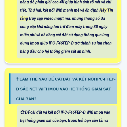
năng độ phân giải cao 4K giúp hình ảnh rõ nét và chi
tiết. Thứ hai, kết nối Wifi mạnh mẽ và ổn định
Hãy Tin
rằng
truy cập video mượt mà. những thông số đã
cung cấp khả năng lưu trữ đám mây trong 30 ngày
miễn phí và dễ dàng cài đặt sử dụng thông qua ứng
dụng Imou giúp IPC-F46FEP-D trở thành sự lựa chọn
hàng đầu cho hệ thống giám sát an ninh.
❓ LÀM THẾ NÀO ĐỂ CÀI ĐẶT VÀ KẾT NỐI IPC-FFEP-
D SẮC NÉT WIFI IMOU VÀO HỆ THỐNG GIÁM SÁT
CỦA BẠN?
💞 Để cài đặt và kết nối IPC-F46FEP-D Wifi Imou vào
hệ thống giám sát của bạn, trước hết bạn cần tải và