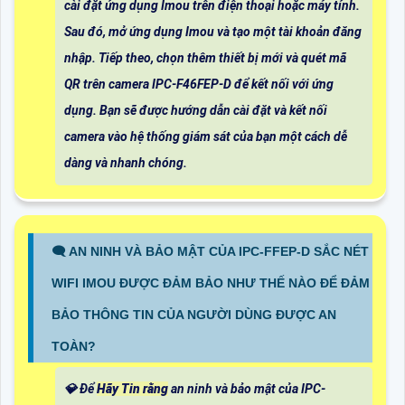
cài đặt ứng dụng Imou trên điện thoại hoặc máy tính.
Sau đó, mở ứng dụng Imou và tạo một tài khoản đăng
nhập. Tiếp theo, chọn thêm thiết bị mới và quét mã
QR trên camera IPC-F46FEP-D để kết nối với ứng
dụng. Bạn sẽ được hướng dẫn cài đặt và kết nối
camera vào hệ thống giám sát của bạn một cách dễ
dàng và nhanh chóng.
🗨️ AN NINH VÀ BẢO MẬT CỦA IPC-FFEP-D SẮC NÉT
WIFI IMOU ĐƯỢC ĐẢM BẢO NHƯ THẾ NÀO ĐỂ ĐẢM
BẢO THÔNG TIN CỦA NGƯỜI DÙNG ĐƯỢC AN
TOÀN?
💎 Để
Hãy Tin rằng
an ninh và bảo mật của IPC-