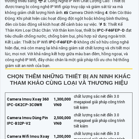
trường thiếu sáng. 🐉️
3:
Công Nghệ IP Wifi Chất Lượng Cao: Thiết bị
được trang bị công nghệ IP Wifi giúp truy cập và giám sát từ xa mà
không giảm chất lượng hình ảnh. 📸 Camera Chính Hãng
4:
Đèn Còi Báo
Động: Khi phát hiện các hoạt động đột ngột hoặc không bình thường,
đèn còi báo động sẽ kích hoạt để cảnh báo sự việc. 🔰
5:
Thiết Kế
Thân Kim Loại Chắc Chắn: Với thân kim loại, thiết bị
IPC-F46FEP-D
đạt
tiêu chuẩn chống nước, chống bám bụi, phù hợp sử dụng ngoài trời.
Kết Luận: Thiết bị IP Wifi
IPC-F46FEP-D
không chỉ sở hữu công nghệ
hiện đại, mà còn mang lại khả năng giám sát chất lượng và chi tiết mọi
lúc, mọi nơi. Với khả năng kết hợp giữa màu ban đêm, hồng ngoại, và
công nghệ IP Wifi, đây chắc chắn là một giải pháp tối ưu cho hệ thống
giám sát an ninh của bạn.
CHỌN THÊM NHỮNG THIẾT BỊ AN NINH KHÁC
THAM KHẢO CÙNG LOẠI VÀ THƯƠNG HIỆU
chất lượng sắc nét đến 3.0
Camera Imou Xoay 360
1,300,000
megapixel giải pháp công trình
IPC-GK2CP-3C0WR
VNĐ
tiết kiệm
chất lượng sắc nét đến 3.0
Camera Imou Dùng Pin
2,500,000
megapixel giải pháp công trình
IPC-B32P-V2
VNĐ
tiết kiệm
chất lượng sắc nét đến 3.0
Camera Wifi Imou Xoay
1,200,000