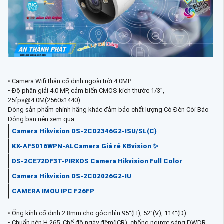
• Camera Wifi thân cố định ngoài trời 4.0MP
• Độ phân giải 4.0 MP, cảm biến CMOS kích thước 1/3”,
25fps@4.0M(2560x1440)
Dòng sản phẩm chính hãng khác đảm bảo chất lượng Có Đèn Còi Báo
Động bạn nên xem qua:
Camera Hikvision DS-2CD2346G2-ISU/SL(C)
KX-AF5016WPN-ALCamera Giá rẻ KBvision ✨
DS-2CE72DF3T-PIRXOS Camera Hikvision Full Color
Camera Hikvision DS-2CD2026G2-IU
CAMERA IMOU IPC F26FP
• Ống kính cố định 2.8mm cho góc nhìn 95°(H), 52°(V), 114°(D)
• Chuẩn nén H.265, Chế độ ngày đêm(ICR), chống ngược sáng DWDR,