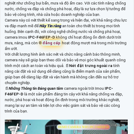
nghiệt như chống bụi bẩn, mưa và độ ẩm cao. Với các tính năng chống
nước, chống va đập và chống phá hoại, đây là sự lựa chọn lý tưởng để
bảo vệ công trình, nhà cửa hoặc doanh nghiệp của bạn.
Camera này có nét thiết kế sang trọng và hiện đại, với khả năng chịu lực
va đập mạnh mẽ để
Hãy Tin rằng
an toàn cho thiết bị trong mọi tình
huống. Bên cạnh đó, với công nghệ chống nước và chống phá hoại,
camera Imou
IPC-F46FEP-D
không chỉ hoạt động ổn định dưới trời
mưa, nắng, mà còn ®️
đẳng cấp
hoạt động mượt mà trong môi trường
ẩm ướt.
Với chất lượng hình ảnh sắc nét và chức năng cảnh báo thông minh,
camera này sẽ giúp bạn theo dõi và bảo vệ mọi góc khuất quanh công
trình một cách an toàn và hiệu quả. 📄
Nét đặt trưng ngoài ra
tính
năng cài đặt và sử dụng dễ dàng cũng là điểm mạnh của sản phẩm,
giúp bạn dễ dàng lắp đặt và vận hành mà không cần đến sự hỗ trợ
chuyên nghiệp.
📄
Những Thông tin Đáng quan tâm
camera ngoài trời Imou
IPC-
F46FEP-D
là một sản phẩm đáng tin cậy với khả năng chống va đập,
nước, phá hoại và hoạt động ổn định trong môi trường khắc nghiệt,
mang lại sự an tâm và tiện lợi cho việc giám sát và bảo vệ các công
trình của bạn.