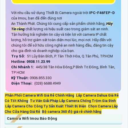
Với nhu cầu sử dụng Thiết Bị Camera ngoài trời
IPC-F46FEP-D
của Imou, bạn đã đến đúng nơi
An Thành Phát. Chúng tôi cung cấp sản phẩm chính hãng,
Hãy
Tin rằng
chất lượng và hiệu suất cao trong giám sát an ninh.
Tận hưởng trải nghiệm tin cậy và tiện lợi với camera IP chất
lượng, hỗ trợ giám sát toàn diện mọi lúc, mọi nơi. Hãy đến với
chúng tôi để sở hữu công nghệ an ninh hàng đầu, đáng tin cậy
cho gia đình và doanh nghiệp của bạn.
Trụ Sở:
51 Lũy Bán Bích, P. Tân Thới Hòa, Q.Tân Phú, TP.HCM
Hotline: 0938.11.23.99
Chi Nhánh 1:
445/38 Tân Hòa Đông,P Bình Trị Đông, Bình Tân,
TP HCM
Kỹ Thuật:
0906.855.330
Điện Thoại:
(028) 6688.4949
Phân Phối Camera Wifi Giá Rẻ Chính Hãng
Lắp Camera Dahua Giá Rẻ
Có Tốt Không
Tư Vấn Giải Pháp Lắp Camera Chống Trộm Gia Đình
Lắp Camera Cho Công Ty Sản Xuất Thiết Bị Điện
Chọn Camera Lắp
Cho Cửa Hàng Giá Rẻ
Bộ camera 360 độ giá rẻ chính hãng
Camera Wifi Imou Báo Động