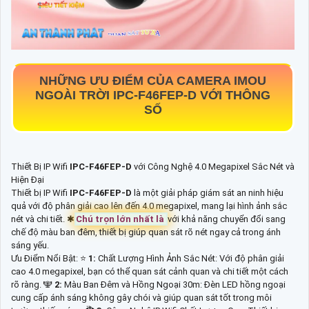
NHỮNG ƯU ĐIỂM CỦA CAMERA IMOU
NGOÀI TRỜI
IPC-F46FEP-D
VỚI THÔNG
SỐ
Thiết Bị IP Wifi
IPC-F46FEP-D
với Công Nghệ 4.0 Megapixel Sắc Nét và
Hiện Đại
Thiết bị IP Wifi
IPC-F46FEP-D
là một giải pháp giám sát an ninh hiệu
quả với độ phân giải cao lên đến 4.0 megapixel, mang lại hình ảnh sắc
nét và chi tiết. ✱
Chú trọn lớn nhất là
với khả năng chuyển đổi sang
chế độ màu ban đêm, thiết bị giúp quan sát rõ nét ngay cả trong ánh
sáng yếu.
Ưu Điểm Nổi Bật: ⭐
1:
Chất Lượng Hình Ảnh Sắc Nét: Với độ phân giải
cao 4.0 megapixel, bạn có thể quan sát cảnh quan và chi tiết một cách
rõ ràng. 🕎
2:
Màu Ban Đêm và Hồng Ngoại 30m: Đèn LED hồng ngoại
cung cấp ánh sáng không gây chói và giúp quan sát tốt trong môi