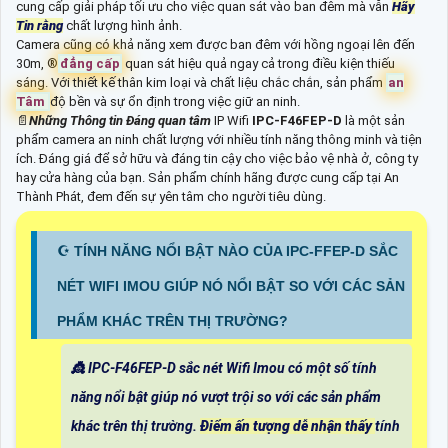
cung cấp giải pháp tối ưu cho việc quan sát vào ban đêm mà vẫn
Hãy
Tin rằng
chất lượng hình ảnh.
Camera cũng có khả năng xem được ban đêm với hồng ngoại lên đến
30m, ®️
đẳng cấp
quan sát hiệu quả ngay cả trong điều kiện thiếu
sáng. Với thiết kế thân kim loại và chất liệu chắc chắn, sản phẩm
an
Tâm
độ bền và sự ổn định trong việc giữ an ninh.
📄
Những Thông tin Đáng quan tâm
IP Wifi
IPC-F46FEP-D
là một sản
phẩm camera an ninh chất lượng với nhiều tính năng thông minh và tiện
ích. Đáng giá để sở hữu và đáng tin cậy cho việc bảo vệ nhà ở, công ty
hay cửa hàng của bạn. Sản phẩm chính hãng được cung cấp tại An
Thành Phát, đem đến sự yên tâm cho người tiêu dùng.
☪ TÍNH NĂNG NỔI BẬT NÀO CỦA IPC-FFEP-D SẮC
NÉT WIFI IMOU GIÚP NÓ NỔI BẬT SO VỚI CÁC SẢN
PHẨM KHÁC TRÊN THỊ TRƯỜNG?
👸 IPC-F46FEP-D sắc nét Wifi Imou có một số tính
năng nổi bật giúp nó vượt trội so với các sản phẩm
khác trên thị trường.
Điểm ấn tượng dễ nhận thấy
tính