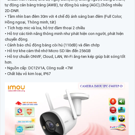
tự động cân bằng trắng (AWB), tự động bù sáng (AGC),Chống nhiễu
2D-DNR.
• Tầm nhìn ban đêm 30m với 4 chế độ ánh sáng ban đêm (Full Color,
Hồng ngoại, Thông minh, tắt)
• Tích hợp mic và loa, hỗ trợ đàm thoại 2 chiều
• Hỗ trợ các tính năng thông minh như phát hiện con người, phát hiện
chuyển động.
• Cảnh báo chủ động bằng còi hú (110dB) và đèn chớp
• Hỗ trợ khe cắm thẻ nhớ Micro SD lên đến 256GB
• Hỗ trợ chuẩn ONVIF, Cloud, LAN, Wi-Fi ăng-ten kép giúp bắt sóng tốt
hơn.
• Nguồn cấp: DC12V1A, Công suất <7W
• Chất liệu vỏ kim loại, IP67