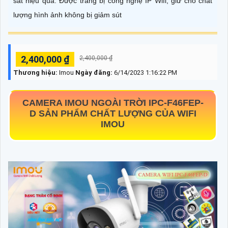
sát hiệu quả. Được trang bị công nghệ IP Wifi, giữ cho chất
lượng hình ảnh không bị giảm sút
2,400,000 ₫
2,400,000 ₫
Thương hiệu:
Imou
Ngày đăng:
6/14/2023 1:16:22 PM
CAMERA IMOU NGOÀI TRỜI
IPC-F46FEP-
D
SẢN PHẨM CHẤT LƯỢNG CỦA WIFI
IMOU