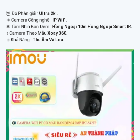
🦉 Độ Phân giải :
Ultra 2k .
⚛️ Camera Công nghệ :
IP Wifi.
❃ Tầm Nhìn Ban Đêm :
Hồng Ngoại 10m Hồng Ngoại Smart IR.
↕️ Camera Theo Mẫu
Xoay 360.
️➲ Khả Năng :
Thu Âm Và Loa.