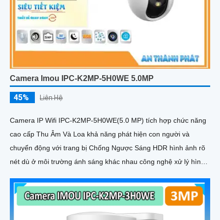
Camera Imou IPC-K2MP-5H0WE 5.0MP
45%
Liên Hệ
Camera IP Wifi IPC-K2MP-5H0WE(5.0 MP) tích hợp chức năng
cao cấp Thu Âm Và Loa khả năng phát hiện con người và
chuyển động với trang bị Chống Ngược Sáng HDR hình ảnh rõ
nét dù ở môi trường ánh sáng khác nhau công nghệ xử lý hình
ảnh thiếu sáng có màu ban đêm mang lại hình ảnh sắc nét