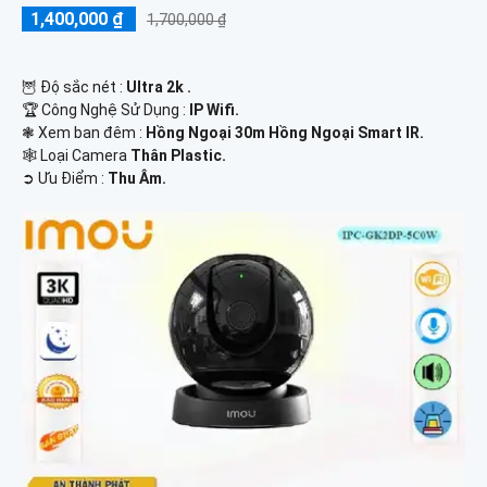
1,400,000 ₫
1,700,000 ₫
🦉 Độ sắc nét :
Ultra 2k .
🏆 Công Nghệ Sử Dụng :
IP Wifi.
❃ Xem ban đêm :
Hồng Ngoại 30m Hồng Ngoại Smart IR.
🕸️ Loại Camera
Thân Plastic.
️➲ Ưu Điểm :
Thu Âm.