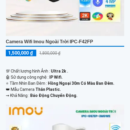
Camera Wifi Imou Ngoài Trời IPC-F42FP
1,500,000 ₫
1,800,000 ₫
💯 Chất lượng hình Ảnh :
Ultra 2k .
🤖️ Sử dụng công nghệ :
IP Wifi.
⭐ Tầm Nhìn Ban Đêm :
Hồng Ngoại 30m Có Màu Ban Đêm.
👑 Mẫu Camera
Thân Plastic.
️⇝ Khả Năng :
Báo Động Chuyển Động.