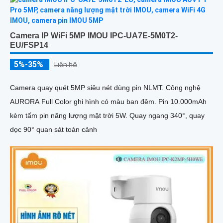
Camera IP WiFi 5MP IMOU IPC-UA7E-5M0T2-
EU/FSP14
5%-35%
Liên hệ
Camera quay quét 5MP siêu nét dùng pin NLMT. Công nghệ
AURORA Full Color ghi hình có màu ban đêm. Pin 10.000mAh
kèm tấm pin năng lượng mặt trời 5W. Quay ngang 340°, quay
dọc 90° quan sát toàn cảnh