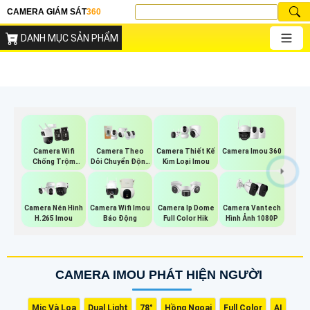
CAMERA GIÁM SÁT
360
DANH MỤC SẢN PHẨM
Camera Imou 360
Camera Wifi
Camera Theo
Camera Thiết Kế
Chống Trộm
Dỏi Chuyển Động
Kim Loại Imou
Imou
Imou
Camera Nén Hình
Camera Wifi Imou
Camera Ip Dome
Camera Vantech
H.265 Imou
Báo Động
Full Color Hik
Hình Ảnh 1080P
CAMERA IMOU PHÁT HIỆN NGƯỜI
Mic Và Loa
Dual Light
78°
Hồng Ngoại
Full Color
AI