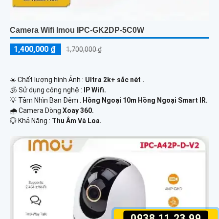
Camera Wifi Imou IPC-GK2DP-5C0W
1,400,000 ₫
1,700,000 ₫
☀️ Chất lượng hình Ảnh :
Ultra 2k+ sắc nét .
🕉️ Sử dụng công nghệ :
IP Wifi.
💡 Tầm Nhìn Ban Đêm :
Hồng Ngoại 10m Hồng Ngoại Smart IR.
🌧️ Camera Dòng
Xoay 360.
️💮 Khả Năng :
Thu Âm Và Loa.
0938.11.23.99