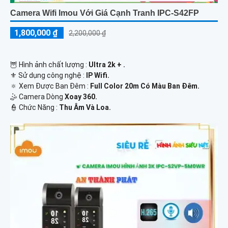
Camera Wifi Imou Với Giá Cạnh Tranh IPC-S42FP
1,800,000 ₫
2,200,000 ₫
🦉 Hình ảnh chất lượng :
Ultra 2k + .
⚜️ Sử dụng công nghệ :
IP Wifi.
🔅 Xem Được Ban Đêm :
Full Color 20m Có Màu Ban Ðêm.
🤹 Camera Dòng
Xoay 360.
️👮 Chức Năng :
Thu Âm Và Loa.