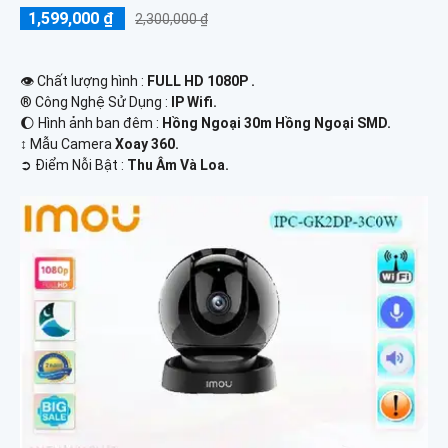
1,599,000 ₫
2,300,000 ₫
👁 Chất lượng hình :
FULL HD 1080P .
®️ Công Nghệ Sử Dụng :
IP Wifi.
🌔 Hình ảnh ban đêm :
Hồng Ngoại 30m Hồng Ngoại SMD.
↕️ Mẫu Camera
Xoay 360.
️➲ Điểm Nỗi Bật :
Thu Âm Và Loa.