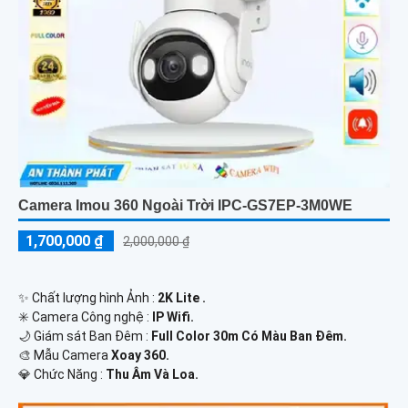
Camera Imou 360 Ngoài Trời IPC-GS7EP-3M0WE
1,700,000 ₫
2,000,000 ₫
✨ Chất lượng hình Ảnh :
2K Lite .
✳️ Camera Công nghệ :
IP Wifi.
🌙 Giám sát Ban Đêm :
Full Color 30m Có Màu Ban Ðêm.
🎨 Mẫu Camera
Xoay 360.
️💎 Chức Năng :
Thu Âm Và Loa.