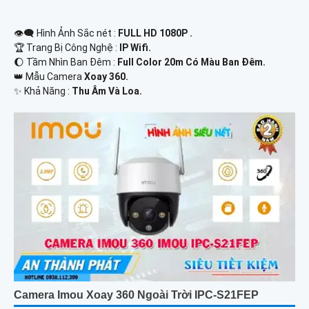
👁️‍🗨 Hình Ảnh Sắc nét :
FULL HD 1080P .
🏆 Trang Bị Công Nghệ :
IP Wifi.
🌔 Tầm Nhìn Ban Đêm :
Full Color 20m Có Màu Ban Đêm.
👑 Mẫu Camera
Xoay 360.
️✨ Khả Năng :
Thu Âm Và Loa.
Camera Imou Xoay 360 Ngoài Trời IPC-S21FEP