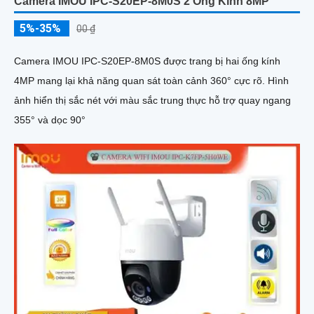
Camera IMOU IPC-S20EP-8M0S 2 Ống Kính 8MP
5%-35%
00 ₫
Camera IMOU IPC-S20EP-8M0S được trang bị hai ống kính
4MP mang lại khả năng quan sát toàn cảnh 360° cực rõ. Hình
ảnh hiển thị sắc nét với màu sắc trung thực hỗ trợ quay ngang
355° và dọc 90°