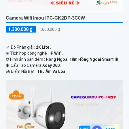
Camera Wifi Imou IPC-GK2DP-3C0W
1,300,000 ₫
1,600,000 ₫
🔅 Độ Phân giải :
2K Lite .
✳️ Tích hợp công nghệ :
IP Wifi.
❂ Hình ảnh ban đêm :
Hồng Ngoại 10m Hồng Ngoại Smart IR.
🐜 Cấu Tạo Camera
Xoay 360.
️🛃 Điểm Nỗi Bật :
Thu Âm Và Loa.