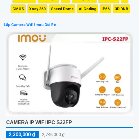
CMOS
Xoay 360
Speed Dome
AI Coding
IP66
3D DNR
Lắp Camera Wifi Imou Giá Rẻ
CAMERA IP WIFI IPC S22FP
2,300,000 ₫
2,746,000 ₫