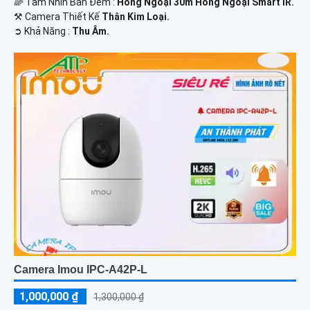
🌈 Tầm Nhìn Ban Đêm :
Hồng Ngoại 30m Hồng Ngoại Smart IR.
⚒ Camera Thiết Kế
Thân Kim Loại.
️➲ Khả Năng :
Thu Âm.
Camera Imou IPC-A42P-L
1,000,000 ₫
1,300,000 ₫