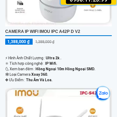
CAMERA IP WIFI IMOU IPC A42P D V2
1,388,000 ₫
1,388,000 ₫
️⚡ Hình Ành Chất Lượng :
Ultra 2k .
⚛️ Tích hợp công nghệ :
IP Wifi.
🌜 Xem ban đêm :
Hồng Ngoại 10m Hồng Ngoại SMD.
🕸️ Loại Camera
Xoay 360.
️✤ Ưu Điểm :
Thu Âm Và Loa.