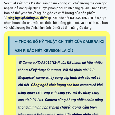
Với thiết kế Dome Plastic, sản phẩm không chỉ chất lượng mà còn gọn
nhẹ và dễ dàng lắp đặt. Được phân phối chính hãng tại An Thành Phát,
bạn có thể yên tâm về nguồn gốc và chất lượng của sản phẩm.
♊
Tổng hợp lại những ưu điểm
Ip POE sắc nét
KX-A2012N3-R
là sự lựa
chọn hoàn hảo cho việc cải thiện hệ thống giám sát và an ninh của bạn,
với chất lượng ổn định, hình ảnh rõ nét và tính năng đa dạng.
➽ THÔNG SỐ KỸ THUẬT CHI TIẾT CỦA CAMERA KX-
A2N-R SẮC NÉT KBVISION LÀ GÌ?
🤴 Camera KX-A2012N3-R của KBvision sở hữu nhiều
thông số kỹ thuật ấn tượng. Với độ phân giải 2.0
Megapixel, camera này cung cấp hình ảnh sắc nét và
chi tiết.
Công nghệ chất lượng cao hơn
camera có khả
năng quan sát trong ánh sáng yếu với độ nhạy sáng
cao, từ 0.01 Lux. Camera cũng hỗ trợ nhiều chức năng
thông minh như phát hiện chuyển động, cảm biến
hồng ngoại thông minh, cảm biến chống nhấp nháy,