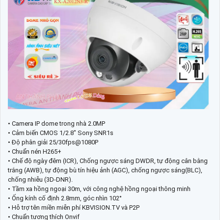
• Camera IP dome trong nhà 2.0MP
• Cảm biến CMOS 1/2.8" Sony SNR1s
• Độ phân giải 25/30fps@1080P
• Chuẩn nén H265+
• Chế độ ngày đêm (ICR), Chống ngược sáng DWDR, tự động cân bằng
trắng (AWB), tự động bù tín hiệu ảnh (AGC), chống ngược sáng(BLC),
chống nhiễu (3D-DNR).
• Tầm xa hồng ngoại 30m, với công nghệ hồng ngoại thông minh
• Ống kính cố định 2.8mm, góc nhìn 102°
• Hỗ trợ tên miền miễn phí KBVISION.TV và P2P
• Chuẩn tương thích Onvif