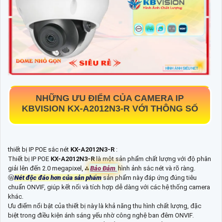
NHỮNG ƯU ĐIỂM CỦA CAMERA IP
KBVISION
KX-A2012N3-R
VỚI THÔNG SỐ
thiết bị IP POE sắc nét
KX-A2012N3-R
:
Thiết bị IP POE
KX-A2012N3-R
là một sản phẩm chất lượng với độ phân
giải lên đến 2.0 megapixel, ⁂
Bảo Đảm
hình ảnh sắc nét và rõ ràng.
Ⓦ
Nét độc đáo hơn của sản phẩm
sản phẩm này đáp ứng đúng tiêu
chuẩn ONVIF, giúp kết nối và tích hợp dễ dàng với các hệ thống camera
khác.
Ưu điểm nổi bật của thiết bị này là khả năng thu hình chất lượng, đặc
biệt trong điều kiện ánh sáng yếu nhờ công nghệ ban đêm ONVIF.