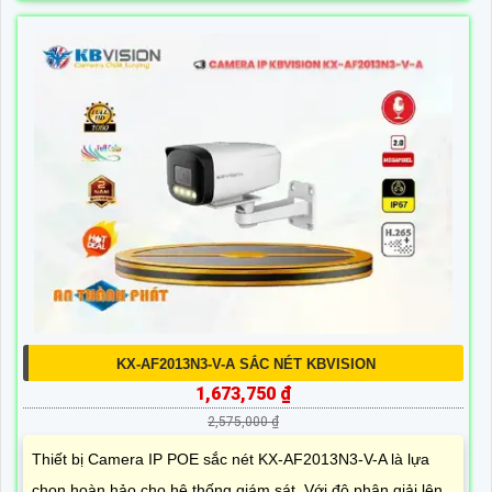
KX-AF2013N3-V-A SẮC NÉT KBVISION
1,673,750 ₫
2,575,000 ₫
Thiết bị Camera IP POE sắc nét KX-AF2013N3-V-A là lựa
chọn hoàn hảo cho hệ thống giám sát. Với độ phân giải lên