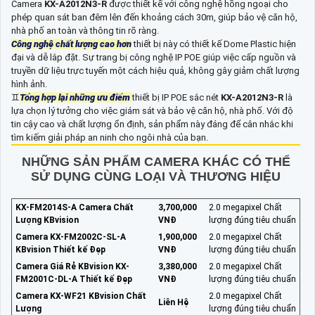
Camera
KX-A2012N3-R
được thiết kế với công nghệ hồng ngoại cho
phép quan sát ban đêm lên đến khoảng cách 30m, giúp bảo vệ căn hộ,
nhà phố an toàn và thông tin rõ ràng.
Công nghệ chất lượng cao hơn
thiết bị này có thiết kế Dome Plastic hiện
đại và dễ lắp đặt. Sự trang bị công nghệ IP POE giúp việc cấp nguồn và
truyền dữ liệu trực tuyến một cách hiệu quả, không gây giảm chất lượng
hình ảnh.
♊
Tổng hợp lại những ưu điểm
thiết bị IP POE sắc nét
KX-A2012N3-R
là
lựa chọn lý tưởng cho việc giám sát và bảo vệ căn hộ, nhà phố. Với độ
tin cậy cao và chất lượng ổn định, sản phẩm này đáng để cân nhắc khi
tìm kiếm giải pháp an ninh cho ngôi nhà của bạn.
NHỮNG SẢN PHẨM CAMERA KHÁC CÓ THỂ
SỬ DỤNG CÙNG LOẠI VÀ THƯƠNG HIỆU
KX-FM2014S-A Camera Chất
3,700,000
2.0 megapixel Chất
Lượng KBvision
VNĐ
lượng đúng tiêu chuẩn
Camera KX-FM2002C-SL-A
1,900,000
2.0 megapixel Chất
KBvision Thiết kế Đẹp
VNĐ
lượng đúng tiêu chuẩn
Camera Giá Rẻ KBvision KX-
3,380,000
2.0 megapixel Chất
FM2001C-DL-A Thiết kế Đẹp
VNĐ
lượng đúng tiêu chuẩn
Camera KX-WF21 KBvision Chất
2.0 megapixel Chất
Liên Hệ
Lượng
lượng đúng tiêu chuẩn