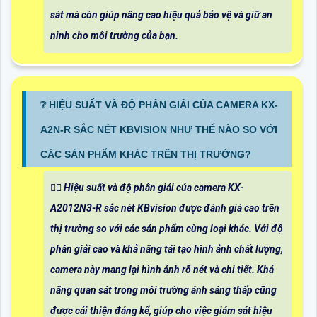
sát mà còn giúp nâng cao hiệu quả bảo vệ và giữ an
ninh cho môi trường của bạn.
❔ HIỆU SUẤT VÀ ĐỘ PHÂN GIẢI CỦA CAMERA KX-
A2N-R SẮC NÉT KBVISION NHƯ THẾ NÀO SO VỚI
CÁC SẢN PHẨM KHÁC TRÊN THỊ TRƯỜNG?
🙆‍♀️ Hiệu suất và độ phân giải của camera KX-
A2012N3-R sắc nét KBvision được đánh giá cao trên
thị trường so với các sản phẩm cùng loại khác. Với độ
phân giải cao và khả năng tái tạo hình ảnh chất lượng,
camera này mang lại hình ảnh rõ nét và chi tiết. Khả
năng quan sát trong môi trường ánh sáng thấp cũng
được cải thiện đáng kể, giúp cho việc giám sát hiệu