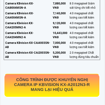
Camera KBvision KX-
7,880,000
8.0 megapixel Giám
CAi8004MSN-A
VNĐ
sát từng chi tiết nhỏ
Camera KBvision KX-
7,140,000
4.0 megapixel chất
CAi4004MSN-A
VNĐ
lượng cao tiết kiệm
Camera Kbvision KX-
9,120,000
4.0 megapixel chất
CAi4205MN2-A
VNĐ
lượng cao tiết kiệm
Camera Kbvision KX-
10,443,000
4.0 megapixel chất
CAi4204MN2-A
VNĐ
lượng cao tiết kiệm
Camera KBvision KX-CAi4003SN-
7,000,000
4.0 megapixel chất
AB
VNĐ
lượng cao tiết kiệm
Camera KBvision KX-CAi2003SN-
5,200,000
2.0 megapixel Chất
AB
VNĐ
lượng đúng tiêu chuẩn
CÔNG TRÌNH ĐƯỢC KHUYẾN NGHỊ
CAMERA IP KBVISION
KX-A2012N3-R
MANG LẠI HIỆU QUẢ