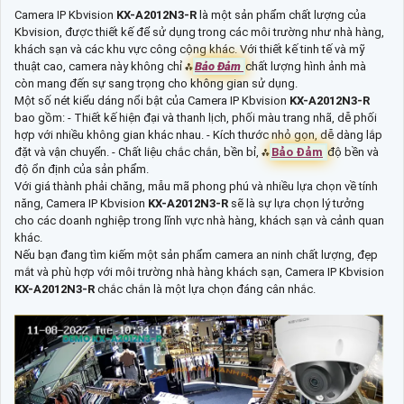
Camera IP Kbvision
KX-A2012N3-R
là một sản phẩm chất lượng của
Kbvision, được thiết kế để sử dụng trong các môi trường như nhà hàng,
khách sạn và các khu vực công cộng khác. Với thiết kế tinh tế và mỹ
thuật cao, camera này không chỉ ⁂
Bảo Đảm
chất lượng hình ảnh mà
còn mang đến sự sang trọng cho không gian sử dụng.
Một số nét kiểu dáng nổi bật của Camera IP Kbvision
KX-A2012N3-R
bao gồm: - Thiết kế hiện đại và thanh lịch, phối màu trang nhã, dễ phối
hợp với nhiều không gian khác nhau. - Kích thước nhỏ gọn, dễ dàng lắp
đặt và vận chuyển. - Chất liệu chắc chắn, bền bỉ, ⁂
Bảo Đảm
độ bền và
độ ổn định của sản phẩm.
Với giá thành phải chăng, mẫu mã phong phú và nhiều lựa chọn về tính
năng, Camera IP Kbvision
KX-A2012N3-R
sẽ là sự lựa chọn lý tưởng
cho các doanh nghiệp trong lĩnh vực nhà hàng, khách sạn và cảnh quan
khác.
Nếu bạn đang tìm kiếm một sản phẩm camera an ninh chất lượng, đẹp
mắt và phù hợp với môi trường nhà hàng khách sạn, Camera IP Kbvision
KX-A2012N3-R
chắc chắn là một lựa chọn đáng cân nhắc.