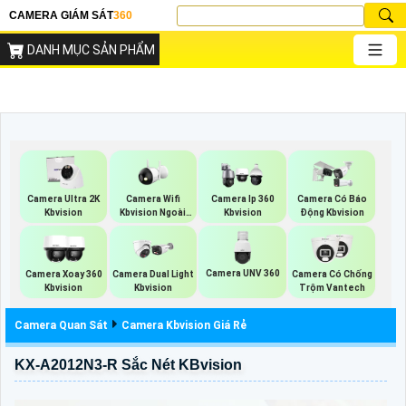
CAMERA GIÁM SÁT
360
DANH MỤC SẢN PHẨM
Camera Wifi
Camera Ultra 2K
Camera Ip 360
Camera Có Báo
Kbvision Ngoài
Kbvision
Kbvision
Động Kbvision
Trời
Camera UNV 360
Camera Xoay 360
Camera Dual Light
Camera Có Chống
Kbvision
Kbvision
Trộm Vantech
Camera Quan Sát
Camera Kbvision Giá Rẻ
KX-A2012N3-R Sắc Nét KBvision