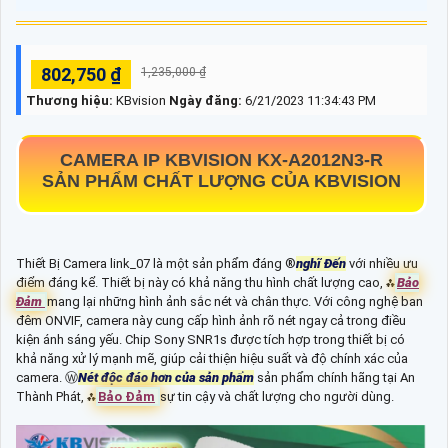
802,750 ₫
1,235,000 ₫
Thương hiệu:
KBvision
Ngày đăng:
6/21/2023 11:34:43 PM
CAMERA IP KBVISION
KX-A2012N3-R
SẢN PHẨM CHẤT LƯỢNG CỦA KBVISION
Thiết Bị Camera link_07 là một sản phẩm đáng ®️
nghĩ Đến
với nhiều ưu
điểm đáng kể. Thiết bị này có khả năng thu hình chất lượng cao, ⁂
Bảo
Đảm
mang lại những hình ảnh sắc nét và chân thực. Với công nghệ ban
đêm ONVIF, camera này cung cấp hình ảnh rõ nét ngay cả trong điều
kiện ánh sáng yếu. Chip Sony SNR1s được tích hợp trong thiết bị có
khả năng xử lý mạnh mẽ, giúp cải thiện hiệu suất và độ chính xác của
camera. Ⓦ
Nét độc đáo hơn của sản phẩm
sản phẩm chính hãng tại An
Thành Phát, ⁂
Bảo Đảm
sự tin cậy và chất lượng cho người dùng.