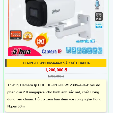
DH-IPC-HFW1230V-A-I4-B SẮC NÉT DAHUA
1,200,000 ₫
1,700,000 ₫
Thiết bị Camera Ip POE DH-IPC-HFW1230V-A-I4-B với độ
phân giải 2.0 megapixel cho hình ảnh sắc nét, chất lượng
đúng tiêu chuẩn. Hỗ trợ xem ban đêm với công nghệ Hồng
Ngoại 50m