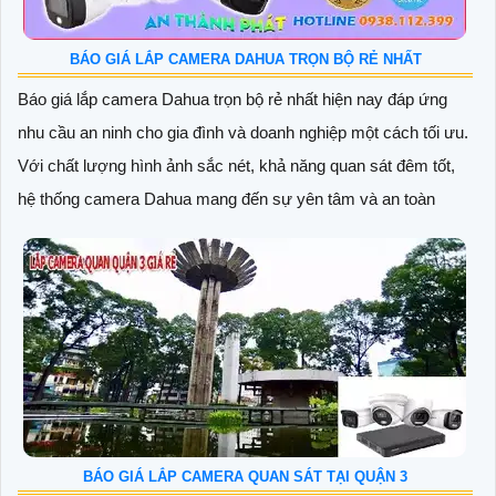
BÁO GIÁ LẮP CAMERA DAHUA TRỌN BỘ RẺ NHẤT
Báo giá lắp camera Dahua trọn bộ rẻ nhất hiện nay đáp ứng
nhu cầu an ninh cho gia đình và doanh nghiệp một cách tối ưu.
Với chất lượng hình ảnh sắc nét, khả năng quan sát đêm tốt,
hệ thống camera Dahua mang đến sự yên tâm và an toàn
BÁO GIÁ LẮP CAMERA QUAN SÁT TẠI QUẬN 3