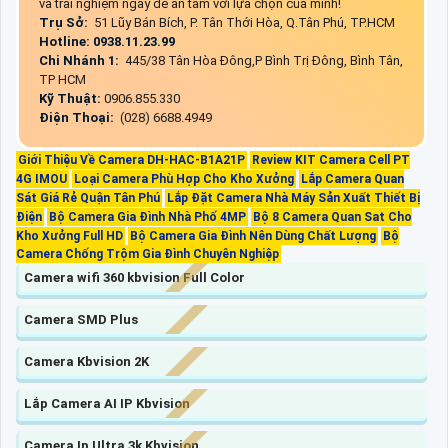
và trải nghiệm ngay để an tâm với lựa chọn của mình!
Trụ Sở:
51 Lũy Bán Bích, P. Tân Thới Hòa, Q.Tân Phú, TP.HCM
Hotline: 0938.11.23.99
Chi Nhánh 1:
445/38 Tân Hòa Đông,P Bình Trị Đông, Bình Tân,
TP HCM
Kỹ Thuật:
0906.855.330
Điện Thoại:
(028) 6688.4949
Giới Thiệu Về Camera DH-HAC-B1A21P
Review KIT Camera Cell PT
4G IMOU
Loại Camera Phù Hợp Cho Kho Xưởng
Lắp Camera Quan
Sát Giá Rẻ Quận Tân Phú
Lắp Đặt Camera Nhà Máy Sản Xuất Thiết Bị
Điện
Bộ Camera Gia Đình Nhà Phố 4MP
Bộ 8 Camera Quan Sat Cho
Kho Xưởng Full HD
Bộ Camera Gia Đình Nên Dùng Chất Lượng
Bộ
Camera Chống Trộm Gia Đình Chuyên Nghiệp
Camera wifi 360 kbvision Full Color
Camera SMD Plus
Camera Kbvision 2K
Lắp Camera AI IP Kbvision
Camera Ip Ultra 3k Kbvision