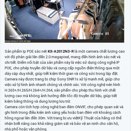
Sản phẩm Ip POE sắc nét
KX-A2012N3-R
là một camera chất lượng cao
với độ phân giải lên đến 2.0 megapixel, mang đến hình ảnh sắc nét và
chi tiết. Điểm nổi bật của sản phẩm này là việc sử dụng công nghệ IP
POE, cho phép truyền dữ liệu và cung cấp nguồn điện thông qua một
dây cáp duy nhất, giúp tiết kiệm thời gian và công sức trong lắp đặt.
Camera này được trang bị chip Sony SNR1s xử lý mạnh mẽ, giúp cho
việc xử lý hình ảnh nhanh chóng và chính xác. Với công nghệ nén hình
H.265+/H.265/H.264+/H.264, sản phẩm cho phép thu hình với chất
lượng cao mà không ảnh hưởng đến tốc độ truyền dữ liệu, giúp tiết
kiệm băng thông và dung lượng lưu trữ.
Camera còn tích hợp công nghệ ban đêm ONVIF, cho phép quan sát và
ghi hình trong điều kiện ánh sáng yếu hoặc ban đêm với khoảng cách
hồng ngoại lên đến 30m. Với trang bị ưu việtKỹ Thuật của hãng có thể
nhận biết nâng cao khả năng giám sát và bảo vệ an ninh cho căn hộ,
nhà phố hoặc văn phòng.