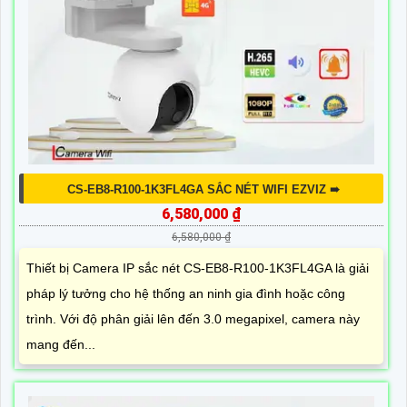
CS-EB8-R100-1K3FL4GA SẮC NÉT WIFI EZVIZ ➠
6,580,000 ₫
6,580,000 ₫
Thiết bị Camera IP sắc nét CS-EB8-R100-1K3FL4GA là giải
pháp lý tưởng cho hệ thống an ninh gia đình hoặc công
trình. Với độ phân giải lên đến 3.0 megapixel, camera này
mang đến...