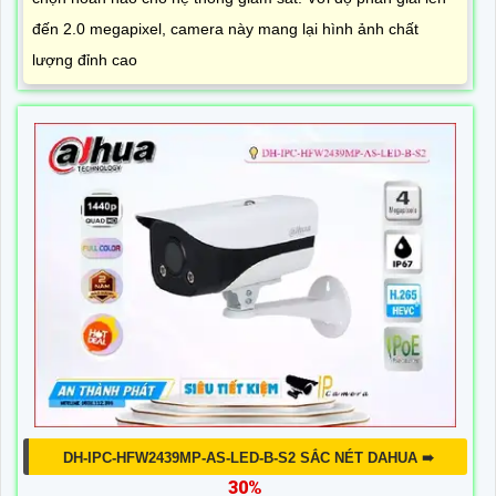
đến 2.0 megapixel, camera này mang lại hình ảnh chất
lượng đỉnh cao
DH-IPC-HFW2439MP-AS-LED-B-S2 SẮC NÉT DAHUA ➠
30%