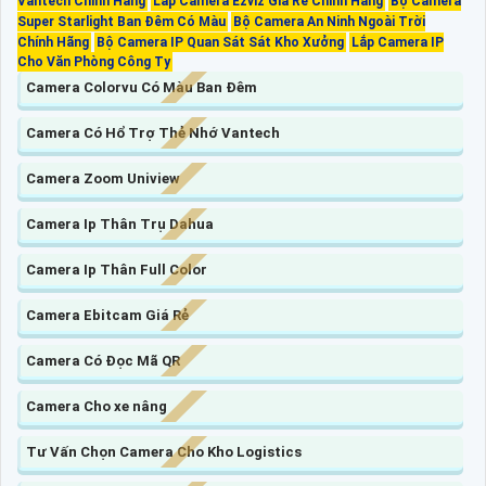
Vantech Chính Hãng
Lắp Camera Ezviz Giá Rẻ Chính Hãng
Bộ Camera
Super Starlight Ban Đêm Có Màu
Bộ Camera An Ninh Ngoài Trời
Chính Hãng
Bộ Camera IP Quan Sát Sát Kho Xưởng
Lắp Camera IP
Cho Văn Phòng Công Ty
Camera Colorvu Có Màu Ban Đêm
Camera Có Hổ Trợ Thẻ Nhớ Vantech
Camera Zoom Uniview
Camera Ip Thân Trụ Dahua
Camera Ip Thân Full Color
Camera Ebitcam Giá Rẻ
Camera Có Đọc Mã QR
Camera Cho xe nâng
Tư Vấn Chọn Camera Cho Kho Logistics