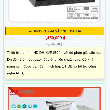
➠ DH-XVR1B04-I SẮC NÉT DAHUA
1,450,000 ₫
1,820,000 ₫
Thiết bị thu hình HD DH-XVR1B04-I với độ phân giải sắc nét
lên đến 2.0 megapixel, đáp ứng tiêu chuẩn cao. Có khả
năng xem được ban đêm, tích hợp 1 HDD và hỗ trợ công
nghệ AHD,...