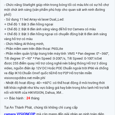
- Chức năng Starlight giúp nhìn trong bóng tối có màu khi có sự hỗ chợ
một chút ánh sáng (sản phẩm phù hợp cho quan sát anh ninh đường
phố)
- Sử dụng 11 led Array và laser Dual_Led:
+ Chế độ 1: Bật 3 đèn hồng ngoại
+ Chế độ 2: Bật 8 đèn ánh sáng vàng để hỗ trợ Camera có màu
+ Chế độ 3: Bật 3 đèn hồng ngoại có chuyển động bật 8 đèn ánh sáng
vàng hỗ trợ có màu
- Chức Năng AI thông minh,
- Phần mềm xem trên điện thoại: P6SLite
- Phần mềm quản lý tập trung trên máy tính :VMS * Pan degree: 0°~360°,
Tilt degree: 0°~93° * Pan Speed :0-200°/s, Tilt Speed :0-100°/sSet
được 255 điểm quay. Hỗ trợ công nghệ nén băng thông Hỗ trợ 3 dòng
video, nguồn điện áp 12V DC Hoặc POE Chuẩn ngoài trời IP66 và chống
va đập IK10.Chuẩn Onvif quốc tế/Hỗ trợ P2P Hỗ trợ tên miền
visioncopddns.net miễn phí
- Nhiệt độ hoạt động -40~+60°C :có thể hoạt động ở môi trường thời
tiết khắc nghiệt như khu vực băng giá hay bên trong kho lạnh Hỗ trợ kết
nối với NVR của HIKVISION, Dahua, XM...
=> Bảo hành :
24
tháng
Tại An Thành Phát, chúng tôi không chỉ cung cấp
camera VISIONCOP
mà còn mang đến giải pháp an ninh toàn diện.