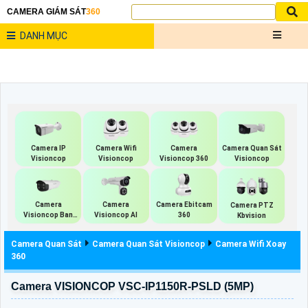
CAMERA GIÁM SÁT
360
DANH MỤC
Camera IP
Camera Wifi
Camera
Camera Quan Sát
Visioncop
Visioncop
Visioncop 360
Visioncop
Camera
Camera
Camera Ebitcam
Camera PTZ
Visioncop Ban
Visioncop Al
360
Kbvision
Đêm Có Màu
Camera Quan Sát
Camera Quan Sát Visioncop
Camera Wifi Xoay
360
Camera VISIONCOP VSC-IP1150R-PSLD (5MP)