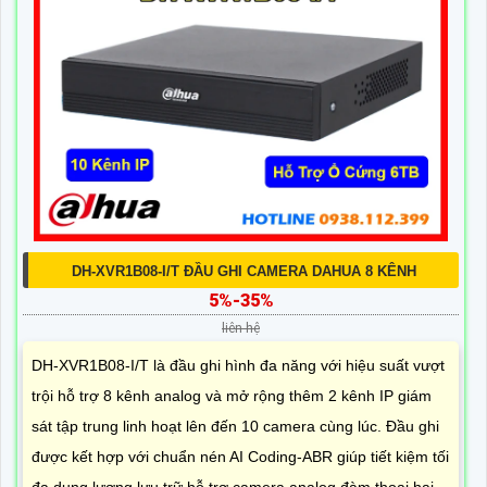
DH-XVR1B08-I/T ĐẦU GHI CAMERA DAHUA 8 KÊNH
5%-35%
liên hệ
DH-XVR1B08-I/T là đầu ghi hình đa năng với hiệu suất vượt
trội hỗ trợ 8 kênh analog và mở rộng thêm 2 kênh IP giám
sát tập trung linh hoạt lên đến 10 camera cùng lúc. Đầu ghi
được kết hợp với chuẩn nén AI Coding-ABR giúp tiết kiệm tối
đa dung lượng lưu trữ hỗ trợ camera analog đàm thoại hai