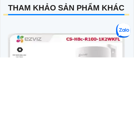
THAM KHẢO SẢN PHẨM KHÁC
CS-H8C-R100-1K2WKFL SẮC NÉT WIFI EZVIZ
1,500,000 ₫
1,700,000 ₫