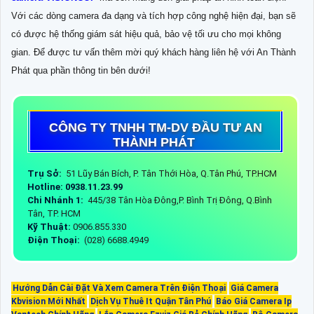
Với các dòng camera đa dạng và tích hợp công nghệ hiện đại, bạn sẽ
có được hệ thống giám sát hiệu quả, bảo vệ tối ưu cho mọi không
gian. Để được tư vấn thêm mời quý khách hàng liên hệ với An Thành
Phát qua phần thông tin bên dưới!
CÔNG TY TNHH TM-DV ĐẦU TƯ AN
THÀNH PHÁT
Trụ Sở:
51 Lũy Bán Bích, P. Tân Thới Hòa, Q.Tân Phú, TP.HCM
Hotline: 0938.11.23.99
Chi Nhánh 1:
445/38 Tân Hòa Đông,P. Bình Trị Đông, Q.Bình
Tân, TP. HCM
Kỹ Thuật:
0906.855.330
Điện Thoại:
(028) 6688.4949
Hướng Dẫn Cài Đặt Và Xem Camera Trên Điện Thoại
Giá Camera
Kbvision Mới Nhất
Dịch Vụ Thuê It Quận Tân Phú
Báo Giá Camera Ip