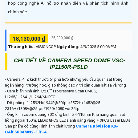
hợp công nghệ AI hỗ trợ nhận diện và phân tích hình ảnh
chính xác.
18,130,000 ₫
25,900,000 ₫
Thương hiệu:
VISIONCOP
Ngày đăng:
4/9/2025 5:00:06 PM
CHI TIẾT VỀ CAMERA SPEED DOME VSC-
IP1150R-PSLD
- Camera PTZ kích thước 6'' phù hợp những yêu cầu quan sát trong
ngân hàng , trường học, giao thông các vị trí cần quan sát sa và rộng
- Cảm biến hình ảnh 1/2.8"" Progressive Scan CMOS;
H.265/H.264+/H.264/MJPEG
- Độ phân giải 2592Hx1944P@20fps/2572Hx1452@25
2316Hx1308V@25fps/1920x1080 với 25fps
- Ống kính zoom quang 30X ống kính 5.4-110mm Khả năng quan sát
hồng ngoại 150m. LEDs: 8PCS LEDs ánh sáng vàng + 3PCS Laser LEDs
Sản phẩm có cùng Hình ảnh chất lượng
Camera Kbvision KX-
CAiF5004MN2-TiF-A